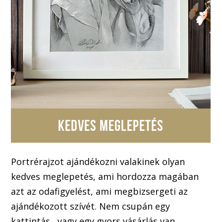
KEDVES MEGLEPETÉS
Portrérajzot ajándékozni valakinek olyan
kedves meglepetés, ami hordozza magában
azt az odafigyelést, ami megbizsergeti az
ajándékozott szívét. Nem csupán egy
kattintás , vagy egy gyors vásárlás van