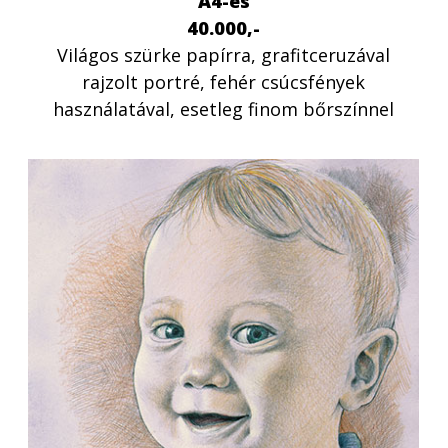
A4-es
40.000,-
Világos szürke papírra, grafitceruzával
rajzolt portré, fehér csúcsfények
használatával, esetleg finom bőrszínnel