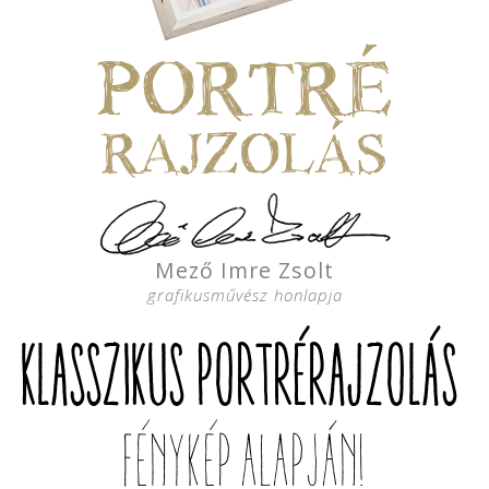
PORTRÉ
RAJZOLÁS
Mező Imre Zsolt
grafikusművész honlapja
KLASSZIKUS PORTRÉRAJZOLÁS
FÉNYKÉP ALAPJÁN!